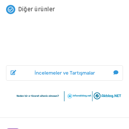
check_circle_outline
Diğer ürünler
İncelemeler ve Tartışmalar