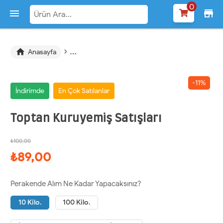
0

store
›
›

Anasayfa
En uygun toptan kuruyemiş satışları fiyatları
-11%
İndirimde
En Çok Satılanlar
Toptan Kuruyemiş Satışları
₺100,00
₺89,00
Perakende Alım Ne Kadar Yapacaksınız?
10 Kilo.
100 Kilo.